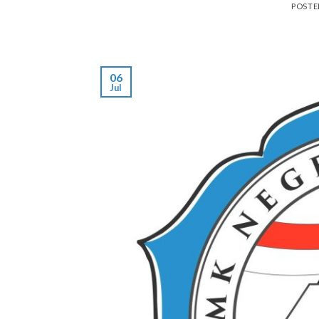
POST
06
Jul