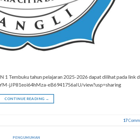
 1 Tembuku tahun pelajaran 2025-2026 dapat dilihat pada link d
/1CvYM-jJP81eoi64hMza-eB6941756aIU/view?usp=sharing
CONTINUE READING
→
17
Comme
PENGUMUMAN