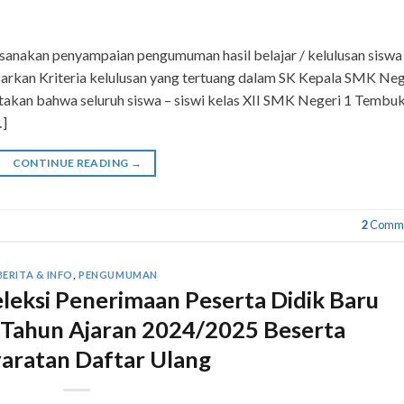
aksanakan penyampaian pengumuman hasil belajar / kelulusan siswa
sarkan Kriteria kelulusan yang tertuang dalam SK Kepala SMK Neg
akan bahwa seluruh siswa – siswi kelas XII SMK Negeri 1 Tembu
…]
CONTINUE READING
→
2
Comme
BERITA & INFO
,
PENGUMUMAN
eksi Penerimaan Peserta Didik Baru
ahun Ajaran 2024/2025 Beserta
aratan Daftar Ulang