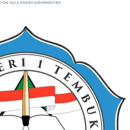
ED ON
JULI 6, 2024
BY
ADMSMKN1TBK