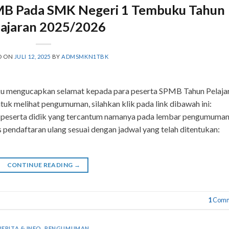
B Pada SMK Negeri 1 Tembuku Tahun
lajaran 2025/2026
D ON
JULI 12, 2025
BY
ADMSMKN1TBK
u mengucapkan selamat kepada para peserta SPMB Tahun Pelaja
tuk melihat pengumuman, silahkan klik pada link dibawah ini:
ta didik yang tercantum namanya pada lembar pengumuma
 pendaftaran ulang sesuai dengan jadwal yang telah ditentukan:
CONTINUE READING
→
1
Comm
BERITA & INFO
,
PENGUMUMAN