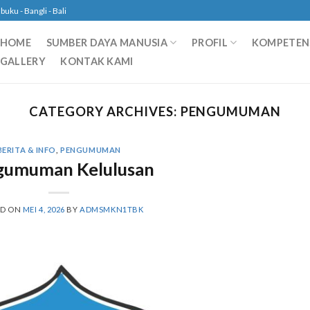
ku - Bangli - Bali
HOME
SUMBER DAYA MANUSIA
PROFIL
KOMPETENS
GALLERY
KONTAK KAMI
CATEGORY ARCHIVES:
PENGUMUMAN
BERITA & INFO
,
PENGUMUMAN
gumuman Kelulusan
ED ON
MEI 4, 2026
BY
ADMSMKN1TBK