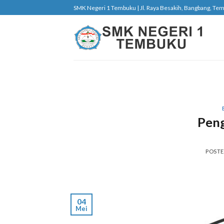
Skip
SMK Negeri 1 Tembuku | Jl. Raya Besakih, Bangbang, Tembu
to
content
Pen
POST
04
Mei