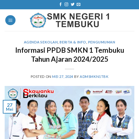
Skip
to
content
AGENDA SEKOLAH
,
BERITA & INFO
,
PENGUMUMAN
Informasi PPDB SMKN 1 Tembuku
Tahun Ajaran 2024/2025
POSTED ON
MEI 27, 2024
BY
ADMSMKN1TBK
27
Mei