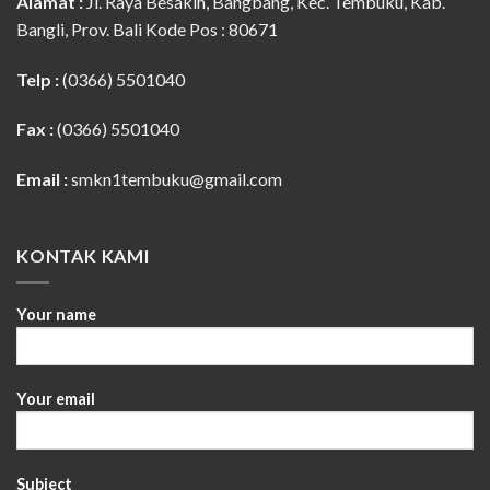
Alamat :
Jl. Raya Besakih, Bangbang, Kec. Tembuku, Kab.
Bangli, Prov. Bali Kode Pos : 80671
Telp :
(0366) 5501040
Fax :
(0366) 5501040
Email :
smkn1tembuku@gmail.com
KONTAK KAMI
Your name
Your email
Subject