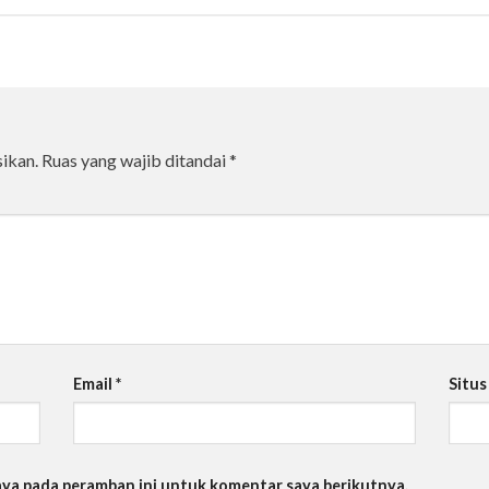
ikan.
Ruas yang wajib ditandai
*
Email
*
Situ
saya pada peramban ini untuk komentar saya berikutnya.