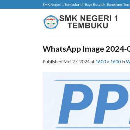
Skip
SMK Negeri 1 Tembuku | Jl. Raya Besakih, Bangbang, Tembu
to
content
WhatsApp Image 2024-05
Published
Mei 27, 2024
at
1600 × 1600
in
W