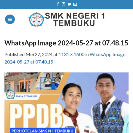
Skip
to
content
WhatsApp Image 2024-05-27 at 07.48.15
Published
Mei 27, 2024
at
1131 × 1600
in
WhatsApp Image
2024-05-27 at 07.48.15