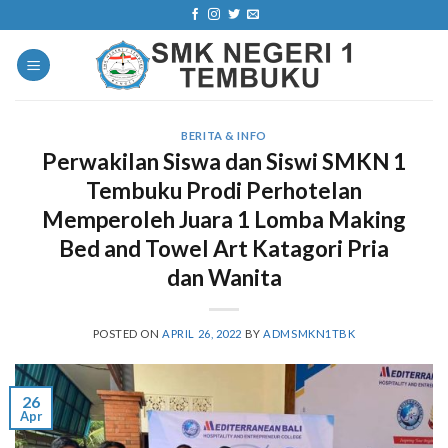
Skip
to
content
BERITA & INFO
Perwakilan Siswa dan Siswi SMKN 1
Tembuku Prodi Perhotelan
Memperoleh Juara 1 Lomba Making
Bed and Towel Art Katagori Pria
dan Wanita
POSTED ON
APRIL 26, 2022
BY
ADMSMKN1TBK
26
Apr