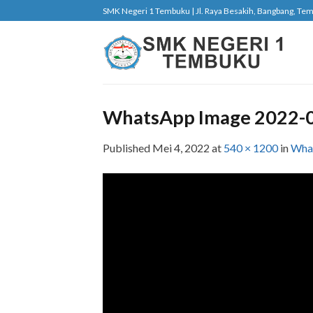
Skip
SMK Negeri 1 Tembuku | Jl. Raya Besakih, Bangbang, Tembu
to
content
WhatsApp Image 2022-04
Published
Mei 4, 2022
at
540 × 1200
in
What