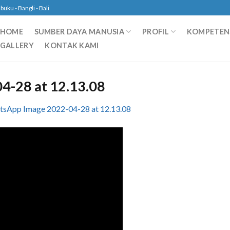
ku - Bangli - Bali
HOME
SUMBER DAYA MANUSIA
PROFIL
KOMPETENS
GALLERY
KONTAK KAMI
-28 at 12.13.08
sApp Image 2022-04-28 at 12.13.08