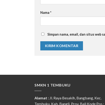
Nama
*
Simpan nama, email, dan situs web 
SMKN 1 TEMBUKU
Alamat :
Jl. Raya Besakih, Bangbang, Kec.
Tembuku, Kab. Bangli, Prov. Bali Kode Pos :