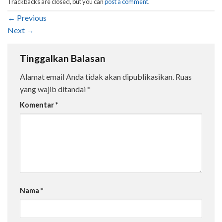
Trackbacks are closed, but you can
post a comment
.
←
Previous
Next
→
Tinggalkan Balasan
Alamat email Anda tidak akan dipublikasikan.
Ruas
yang wajib ditandai
*
Komentar
*
Nama
*