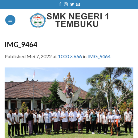
Skip
to
content
IMG_9464
Published
Mei 7, 2022
at
1000 × 666
in
IMG_9464