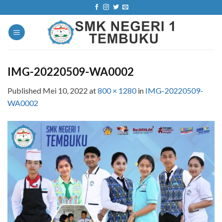
Skip
to
content
IMG-20220509-WA0002
Published
Mei 10, 2022
at
800 × 1280
in
IMG-20220509-
WA0002