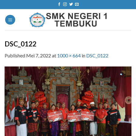
Skip
to
content
DSC_0122
Published
Mei 7, 2022
at
1000 × 664
in
DSC_0122