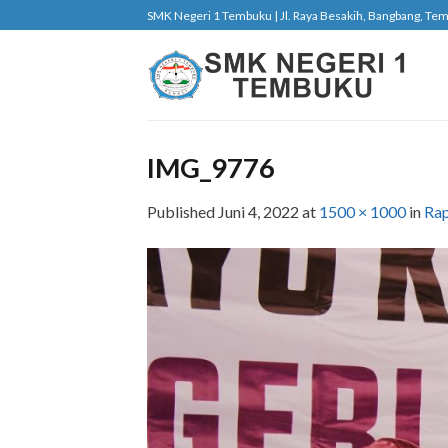
Skip
SMK Negeri 1 Tembuku | Jl. Raya Besakih, Bangbang, Tembu
to
content
IMG_9776
Published
Juni 4, 2022
at
1500 × 1000
in
Rap